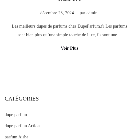
.
Publié le
d
décembre 23, 2024
par
admin
é
Les meilleurs dupes de parfums chez DupeParfum.fr Les parfums
c
sont bien plus qu’une simple touche de luxe, ils sont une…
e
m
Voir Plus
b
r
e
2
3
CATÉGORIES
,
2
dupe parfum
0
2
dupe parfum Action
4
parfum Aisha