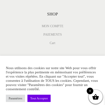
SHOP
MON COMPTE
PAIEMENTS
Cart
Nous utilisons des cookies sur notre site Web pour vous offrir
l'expérience la plus pertinente en mémorisant vos préférences
et vos visites répétées. En cliquant sur "Accepter tout", vous
consentez à l'utilisation de TOUS les cookies. Cependant, vous
pouvez visiter "Paramètres des cookies" pour fournir un
consentement contrôlé.
© DUPEPARFUM.FR Tous Droits Réservés.
0
POLITIQUE DE CONFIDENTIALITE
RETOUR
Sitemap
Paramètres
Tout Accepter
Contact
MENTIONS LEGALES
FAQ
Blog