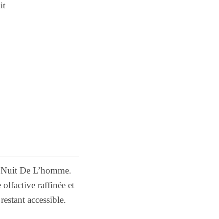
it
La Nuit De L’homme.
lfactive raffinée et
estant accessible.