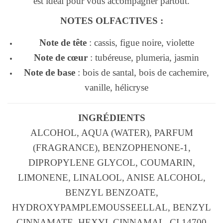
est idéal pour vous accompagner partout.
NOTES OLFACTIVES :
Note de tête
: cassis, figue noire, violette
Note de cœur
: tubéreuse, plumeria, jasmin
Note de base
: bois de santal, bois de cachemire,
vanille, hélicryse
INGRÉDIENTS
ALCOHOL, AQUA (WATER), PARFUM
(FRAGRANCE), BENZOPHENONE-1,
DIPROPYLENE GLYCOL, COUMARIN,
LIMONENE, LINALOOL, ANISE ALCOHOL,
BENZYL BENZOATE,
HYDROXYPAMPLEMOUSSEELLAL, BENZYL
CINNAMATE, HEXYL CINNAMAL, CI 14700