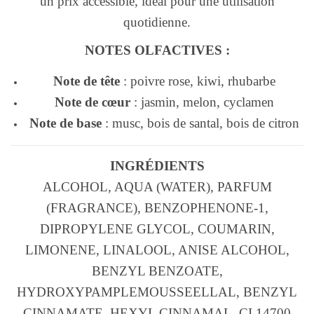
un prix accessible, idéal pour une utilisation
quotidienne.
NOTES OLFACTIVES :
Note de tête
: poivre rose, kiwi, rhubarbe
Note de cœur
: jasmin, melon, cyclamen
Note de base
: musc, bois de santal, bois de citron
INGRÉDIENTS
ALCOHOL, AQUA (WATER), PARFUM
(FRAGRANCE), BENZOPHENONE-1,
DIPROPYLENE GLYCOL, COUMARIN,
LIMONENE, LINALOOL, ANISE ALCOHOL,
BENZYL BENZOATE,
HYDROXYPAMPLEMOUSSEELLAL, BENZYL
CINNAMATE, HEXYL CINNAMAL, CI 14700