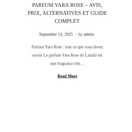
PARFUM YARA ROSE – AVIS,
PRIX, ALTERNATIVES ET GUIDE
COMPLET
.
Posted on
S
September 13, 2025
by
admin
e
Parfum Yara Rose : tout ce que vous devez
p
savoir Le parfum Yara Rose de Lattafa est
t
une fragrance très…
e
m
Read More
b
e
r
1
3
,