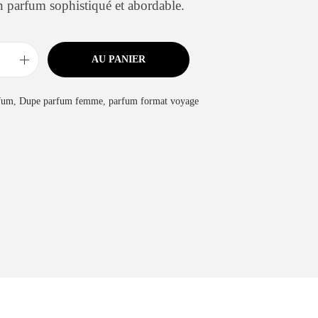
n parfum sophistiqué et abordable.
AU PANIER
fum
,
Dupe parfum femme
,
parfum format voyage